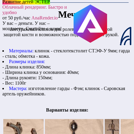
Развитие детей ЭСТЕР
Облачный рендеринг. Быстро и
Меч
удобно
от 50 руб./час
AnaRender.io
У вас – деньги. У нас –
мощности. Считайте с нами!
Антуражный клинок для ролевых игр, с развитой
защитой кисти и возможностью подхвата второй рукой.
Материалы:
клинок - стеклотекстолит СТЭФ-У 9мм; гарда
- сталь; обмотка - кожа.
Размеры изделия:
- Длина клинка: 850мм;
- Ширина клинка у основания: 40мм;
- Длина рукояти: 150мм;
- Вес: 1100г
Мастера:
изготовление гарды - Фэм; клинок - Саровская
артель оружейников.
Варианты изделия: