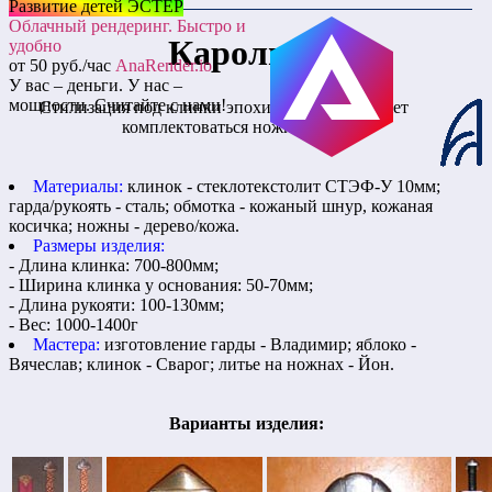
Развитие детей ЭСТЕР
Облачный рендеринг. Быстро и
Каролинг
удобно
от 50 руб./час
AnaRender.io
У вас – деньги. У нас –
мощности. Считайте с нами!
Стилизация под клинки эпохи викингов. Может
комплектоваться ножнами.
Материалы:
клинок - стеклотекстолит СТЭФ-У 10мм;
гарда/рукоять - сталь; обмотка - кожаный шнур, кожаная
косичка; ножны - дерево/кожа.
Размеры изделия:
- Длина клинка: 700-800мм;
- Ширина клинка у основания: 50-70мм;
- Длина рукояти: 100-130мм;
- Вес: 1000-1400г
Мастера:
изготовление гарды - Владимир; яблоко -
Вячеслав; клинок - Сварог; литье на ножнах - Йон.
Варианты изделия: