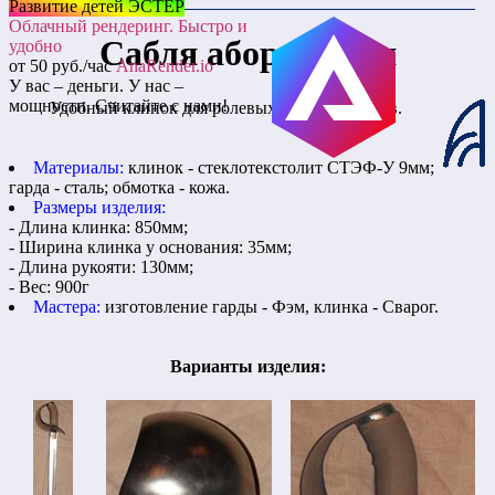
Развитие детей ЭСТЕР
Облачный рендеринг. Быстро и
Сабля абордажная
удобно
от 50 руб./час
AnaRender.io
У вас – деньги. У нас –
мощности. Считайте с нами!
Удобный клинок для ролевых игр и турниров.
Материалы:
клинок - стеклотекстолит СТЭФ-У 9мм;
гарда - сталь; обмотка - кожа.
Размеры изделия:
- Длина клинка: 850мм;
- Ширина клинка у основания: 35мм;
- Длина рукояти: 130мм;
- Вес: 900г
Мастера:
изготовление гарды - Фэм, клинка - Сварог.
Варианты изделия: