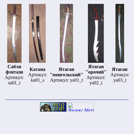
Сабля
Ятаган
Катана
Ятаган
Ятаган
фэнтази
"орочий"
Артикул:
"монгольский"
Артикул:
Артикул:
Артикул:
ka01_s
Артикул: ya01_t
ya03_t
sa01_t
ya02_t