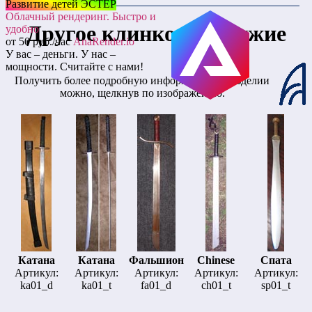
Развитие детей ЭСТЕР
Облачный рендеринг. Быстро и
Другое клинковое оружие
удобно
от 50 руб./час
AnaRender.io
У вас – деньги. У нас –
мощности. Считайте с нами!
Получить более подробную информацию об изделии
можно, щелкнув по изображению.
Катана
Катана
Фальшион
Chinese
Спата
Артикул:
Артикул:
Артикул:
Артикул:
Артикул:
ka01_d
ka01_t
fa01_d
ch01_t
sp01_t