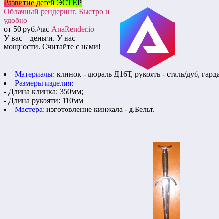
Развитие детей ЭСТЕР
Облачный рендеринг. Быстро и
удобно
от 50 руб./час
AnaRender.io
У вас – деньги. У нас –
мощности. Считайте с нами!
Материалы:
клинок - дюраль Д16Т, рукоять - сталь/дуб, гарда
Размеры изделия:
- Длина клинка: 350мм;
- Длина рукояти: 110мм
Мастера:
изготовление кинжала - д.Бельт.